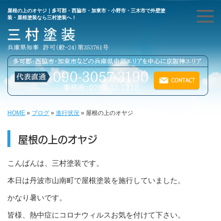
屋根の上のオヤジ｜多可郡・西脇市・加東市・小野市・三木市で外壁塗
装・屋根塗装なら三村塗装へ！
HOME
»
ブログ
»
進行状況
»
屋根の上のオヤジ
屋根の上のオヤジ
こんばんは、三村塗装です。
本日は丹波市山南町で屋根塗装を施行していました。
かなり暑いです。
皆様、熱中症にコロナウィルスお気を付けて下さい。