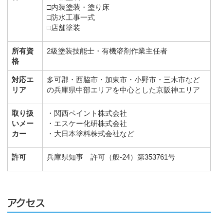
□内装塗装・塗り床
□防水工事一式
□店舗塗装
所有資
2級塗装技能士・有機溶剤作業主任者
格
対応エ
多可郡・西脇市・加東市・小野市・三木市など
リア
の兵庫県中部エリアを中心とした京阪神エリア
取り扱
・関西ペイント株式会社
いメー
・エスケー化研株式会社
カー
・大日本塗料株式会社など
許可
兵庫県知事 許可（般-24）第353761号
アクセス