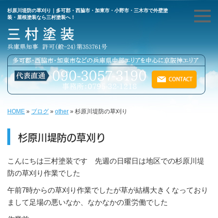
杉原川堤防の草刈り｜多可郡・西脇市・加東市・小野市・三木市で外壁塗
装・屋根塗装なら三村塗装へ！
HOME
»
ブログ
»
other
»
杉原川堤防の草刈り
杉原川堤防の草刈り
こんにちは三村塗装です 先週の日曜日は地区での杉原川堤
防の草刈り作業でした
午前7時からの草刈り作業でしたが草が結構大きくなっており
まして足場の悪いなか、なかなかの重労働でした