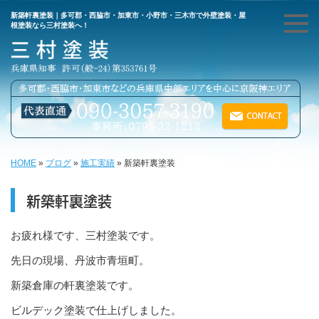
新築軒裏塗装｜多可郡・西脇市・加東市・小野市・三木市で外壁塗装・屋
根塗装なら三村塗装へ！
HOME
»
ブログ
»
施工実績
»
新築軒裏塗装
新築軒裏塗装
お疲れ様です、三村塗装です。
先日の現場、丹波市青垣町。
新築倉庫の軒裏塗装です。
ビルデック塗装で仕上げしました。