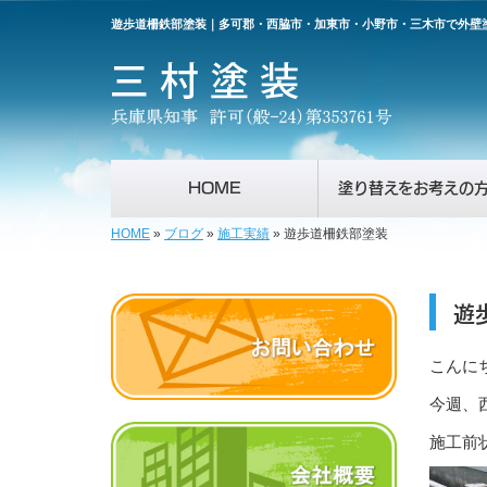
遊歩道柵鉄部塗装｜多可郡・西脇市・加東市・小野市・三木市で外壁
HOME
塗り替えをお考えの
HOME
»
ブログ
»
施工実績
»
遊歩道柵鉄部塗装
遊
こんに
今週、
施工前