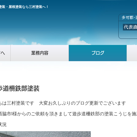
塗装・屋根塗装なら三村塗装へ！
方へ
業務内容
ブログ
歩道柵鉄部塗装
ちは三村塗装です 大変お久しぶりのブログ更新でございます
西脇市I様からのご依頼を頂きまして遊歩道柵鉄部の塗装こうじを施
状況